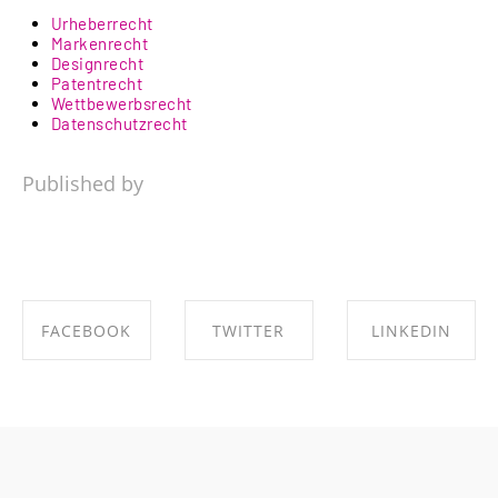
Urheberrecht
Markenrecht
Designrecht
Patentrecht
Wettbewerbsrecht
Datenschutzrecht
Published by
FACEBOOK
TWITTER
LINKEDIN
SHARE ON
SHARE ON
SHARE ON
FACEBOOK
TWITTER
LINKEDIN