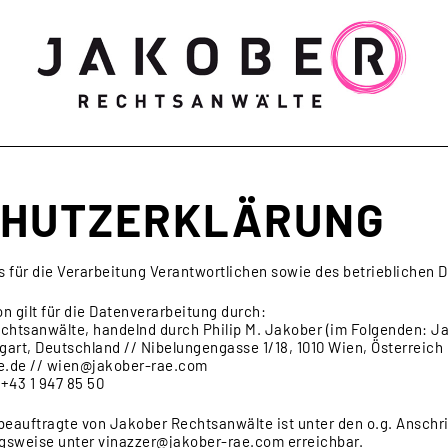
Markenrecht
Designrecht
Medienrecht
Patentrecht
Wett
CHUTZERKLÄRUNG
 für die Verarbeitung Verantwortlichen sowie des betrieblichen
n gilt für die Datenverarbeitung durch:
chtsanwälte, handelnd durch Philip M. Jakober (im Folgenden: J
gart, Deutschland // Nibelungengasse 1/18, 1010 Wien, Österreich
ae.de // wien@jakober-rae.com
 +43 1 947 85 50
beauftragte von Jakober Rechtsanwälte ist unter den o.g. Anschrif
gsweise unter vinazzer@jakober-rae.com erreichbar.