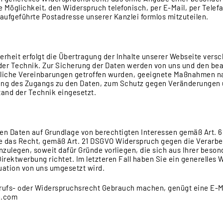
 Möglichkeit, den Widerspruch telefonisch, per E-Mail, per Telef
aufgeführte Postadresse unserer Kanzlei formlos mitzuteilen.
rheit erfolgt die Übertragung der Inhalte unserer Webseite vers
r Technik. Zur Sicherung der Daten werden von uns und den beau
liche Vereinbarungen getroffen wurden, geeignete Maßnahmen n
ng des Zugangs zu den Daten, zum Schutz gegen Veränderungen u
and der Technik eingesetzt.
 Daten auf Grundlage von berechtigten Interessen gemäß Art. 6 Ab
e das Recht, gemäß Art. 21 DSGVO Widerspruch gegen die Verarbei
ulegen, soweit dafür Gründe vorliegen, die sich aus Ihrer beson
irektwerbung richtet. Im letzteren Fall haben Sie ein generelles
uation von uns umgesetzt wird.
rufs- oder Widerspruchsrecht Gebrauch machen, genügt eine E-Ma
e.com