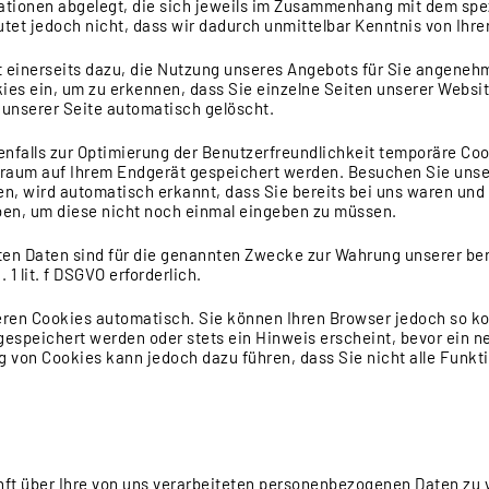
ationen abgelegt, die sich jeweils im Zusammenhang mit dem spe
et jedoch nicht, dass wir dadurch unmittelbar Kenntnis von Ihrer 
t einerseits dazu, die Nutzung unseres Angebots für Sie angenehm
es ein, um zu erkennen, dass Sie einzelne Seiten unserer Websit
unserer Seite automatisch gelöscht.
nfalls zur Optimierung der Benutzerfreundlichkeit temporäre Cook
traum auf Ihrem Endgerät gespeichert werden. Besuchen Sie unse
n, wird automatisch erkannt, dass Sie bereits bei uns waren un
aben, um diese nicht noch einmal eingeben zu müssen.
ten Daten sind für die genannten Zwecke zur Wahrung unserer be
. 1 lit. f DSGVO erforderlich.
ren Cookies automatisch. Sie können Ihren Browser jedoch so ko
espeichert werden oder stets ein Hinweis erscheint, bevor ein n
ng von Cookies kann jedoch dazu führen, dass Sie nicht alle Funk
ft über Ihre von uns verarbeiteten personenbezogenen Daten zu 