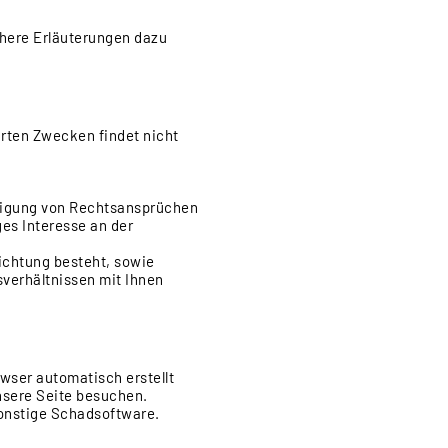
ähere Erläuterungen dazu
hrten Zwecken findet nicht
eidigung von Rechtsansprüchen
es Interesse an der
flichtung besteht, sowie
gsverhältnissen mit Ihnen
owser automatisch erstellt
nsere Seite besuchen.
sonstige Schadsoftware.