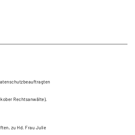
bewerbsrecht
Datenschutzrecht
 Datenschutzbeauftragten
akober Rechtsanwälte),
ten, zu Hd. Frau Julie