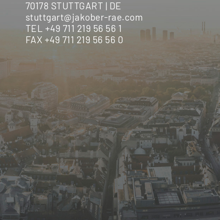
70178 STUTTGART | DE
stuttgart@jakober-rae.com
TEL +49 711 219 56 56 1
FAX +49 711 219 56 56 0