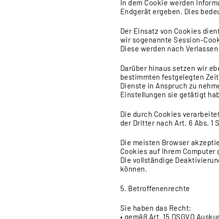
In dem Cookie werden Inform
Endgerät ergeben. Dies bedeut
Der Einsatz von Cookies dien
wir sogenannte Session-Cooki
Diese werden nach Verlassen 
Darüber hinaus setzen wir ebe
bestimmten festgelegten Zei
Dienste in Anspruch zu nehme
Einstellungen sie getätigt h
Die durch Cookies verarbeite
der Dritter nach Art. 6 Abs. 1 S
Die meisten Browser akzeptie
Cookies auf Ihrem Computer g
Die vollständige Deaktivieru
können.
5. Betroffenenrechte
Sie haben das Recht:
• gemäß Art. 15 DSGVO Auskun