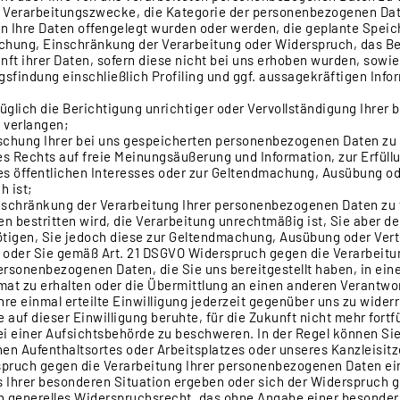
e Verarbeitungszwecke, die Kategorie der personenbezogenen Dat
 Ihre Daten offengelegt wurden oder werden, die geplante Speic
schung, Einschränkung der Verarbeitung oder Widerspruch, das B
ft ihrer Daten, sofern diese nicht bei uns erhoben wurden, sowi
sfindung einschließlich Profiling und ggf. aussagekräftigen Info
glich die Berichtigung unrichtiger oder Vervollständigung Ihrer 
 verlangen;
schung Ihrer bei uns gespeicherten personenbezogenen Daten zu v
s Rechts auf freie Meinungsäußerung und Information, zur Erfüllu
es öffentlichen Interesses oder zur Geltendmachung, Ausübung od
h ist;
nschränkung der Verarbeitung Ihrer personenbezogenen Daten zu 
nen bestritten wird, die Verarbeitung unrechtmäßig ist, Sie aber 
ötigen, Sie jedoch diese zur Geltendmachung, Ausübung oder Ver
oder Sie gemäß Art. 21 DSGVO Widerspruch gegen die Verarbeitu
ersonenbezogenen Daten, die Sie uns bereitgestellt haben, in ein
t zu erhalten oder die Übermittlung an einen anderen Verantwor
hre einmal erteilte Einwilligung jederzeit gegenüber uns zu widerr
e auf dieser Einwilligung beruhte, für die Zukunft nicht mehr fort
i einer Aufsichtsbehörde zu beschweren. In der Regel können Sie 
hen Aufenthaltsortes oder Arbeitsplatzes oder unseres Kanzleisi
spruch gegen die Verarbeitung Ihrer personenbezogenen Daten ei
us Ihrer besonderen Situation ergeben oder sich der Widerspruch 
ein generelles Widerspruchsrecht, das ohne Angabe einer besonder