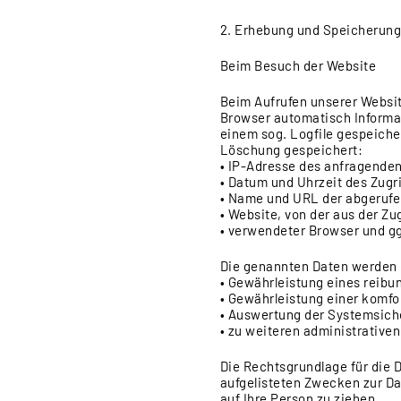
2. Erhebung und Speicherun
Beim Besuch der Website
Beim Aufrufen unserer Webs
Browser automatisch Informa
einem sog. Logfile gespeiche
Löschung gespeichert:
• IP-Adresse des anfragende
• Datum und Uhrzeit des Zugri
• Name und URL der abgerufe
• Website, von der aus der Zug
• verwendeter Browser und gg
Die genannten Daten werden 
• Gewährleistung eines reibu
• Gewährleistung einer komfo
• Auswertung der Systemsiche
• zu weiteren administrative
Die Rechtsgrundlage für die Da
aufgelisteten Zwecken zur D
auf Ihre Person zu ziehen.