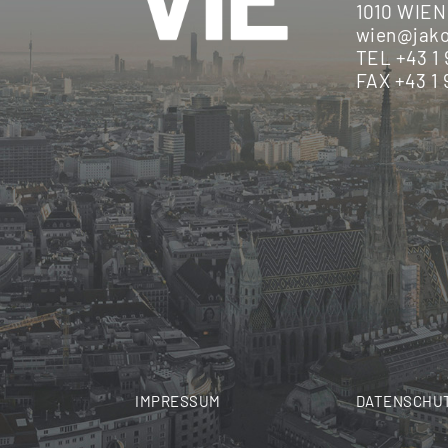
1010 WIEN 
wien@jako
TEL +43 1 
FAX +43 1 
IMPRESSUM
DATENSCHU