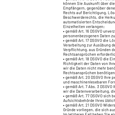
können Sie Auskunft über di
Empfängern, gegenüber denen
Rechts auf Berichtigung, Lö
Beschwerderechts, die Herkun
automatisierten Entscheidung
Einzelheiten verlangen;
• gemäß Art. 16 DSGVO unverzü
personenbezogenen Daten zu
• gemäß Art. 17 DSGVO die Lö
Verarbeitung zur Ausübung de
Verpflichtung, aus Gründen d
Rechtsansprüchen erforderlic
• gemäß Art. 18 DSGVO die Ei
Richtigkeit der Daten von Ih
wir die Daten nicht mehr ben
Rechtsansprüchen benötigen 
• gemäß Art. 20 DSGVO Ihre p
und maschinenlesebaren Forma
• gemäß Art. 7 Abs. 3 DSGVO I
wir die Datenverarbeitung, di
• gemäß Art. 77 DSGVO sich be
Aufsichtsbehörde Ihres üblic
• gemäß Art. 21 DSGVO Wider
Gründe vorliegen, die sich a
Im letzteren Fall haben Sie 