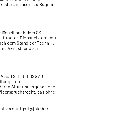
ax oder an unsere zu Beginn
chlüsselt nach dem SSL
ftragten Dienstleistern, mit
ach dem Stand der Technik,
nd Verlust, und zur
s. 1 S. 1 lit. f DSGVO
tung Ihrer
deren Situation ergeben oder
 Widerspruchsrecht, das ohne
il an stuttgart@jakober-