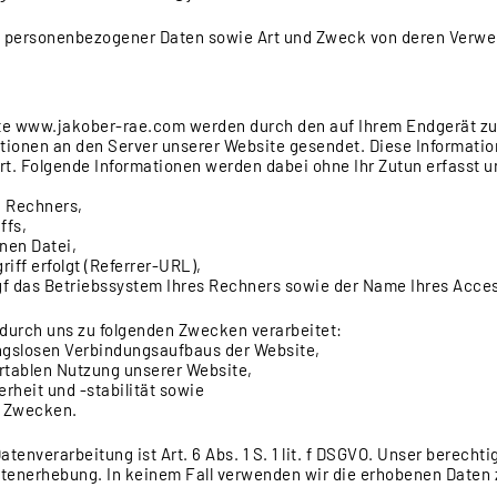
g personenbezogener Daten sowie Art und Zweck von deren Verw
ite www.jakober-rae.com werden durch den auf Ihrem Endgerät 
tionen an den Server unserer Website gesendet. Diese Informati
rt. Folgende Informationen werden dabei ohne Ihr Zutun erfasst u
n Rechners,
ffs,
nen Datei,
riff erfolgt (Referrer-URL),
f das Betriebssystem Ihres Rechners sowie der Name Ihres Acces
durch uns zu folgenden Zwecken verarbeitet:
ngslosen Verbindungsaufbaus der Website,
rtablen Nutzung unserer Website,
rheit und -stabilität sowie
n Zwecken.
tenverarbeitung ist Art. 6 Abs. 1 S. 1 lit. f DSGVO. Unser berechti
atenerhebung. In keinem Fall verwenden wir die erhobenen Date