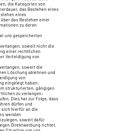
en, die Kategorien von
herdauer, das Bestehen eines
estehen eines
e über das Bestehen einer
rmationen zu deren
bei uns gespeicherten
erlangen, soweit nicht die
ng einer rechtlichen
er Verteidigung von
verlangen, soweit die
deren Löschung ablehnen und
teidigung von
ng eingelegt haben;
em strukturierten, gängigen
tlichen zu verlangen;
ufen. Dies hat zur Folge, dass
führen dürfen und
sich hierfür an die
tzes wenden
nzulegen, soweit dafür
gegen Direktwerbung richtet.
en Situation von uns