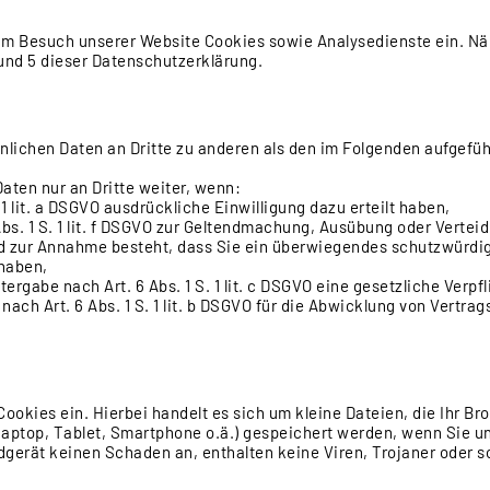
eim Besuch unserer Website Cookies sowie Analysedienste ein. N
4 und 5 dieser Datenschutzerklärung.
önlichen Daten an Dritte zu anderen als den im Folgenden aufgefü
aten nur an Dritte weiter, wenn:
S. 1 lit. a DSGVO ausdrückliche Einwilligung dazu erteilt haben,
 Abs. 1 S. 1 lit. f DSGVO zur Geltendmachung, Ausübung oder Vert
und zur Annahme besteht, dass Sie ein überwiegendes schutzwürdig
 haben,
eitergabe nach Art. 6 Abs. 1 S. 1 lit. c DSGVO eine gesetzliche Verp
 nach Art. 6 Abs. 1 S. 1 lit. b DSGVO für die Abwicklung von Vertra
Cookies ein. Hierbei handelt es sich um kleine Dateien, die Ihr Br
Laptop, Tablet, Smartphone o.ä.) gespeichert werden, wenn Sie u
dgerät keinen Schaden an, enthalten keine Viren, Trojaner oder 