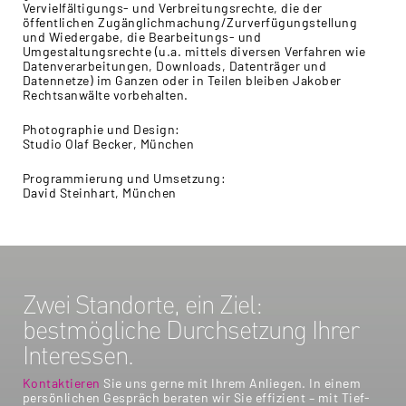
Vervielfältigungs- und Verbreitungsrechte, die der
öffentlichen Zugänglichmachung/Zurverfügungstellung
und Wiedergabe, die Bearbeitungs- und
Umgestaltungsrechte (u.a. mittels diversen Verfahren wie
Datenverarbeitungen, Downloads, Datenträger und
Datennetze) im Ganzen oder in Teilen bleiben Jakober
Rechtsanwälte vorbehalten.
Photographie und Design:
Studio Olaf Becker, München
Programmierung und Umsetzung:
David Steinhart, München
Zwei Standorte, ein Ziel:
bestmögliche Durchsetzung Ihrer
Interessen.
Kontaktieren
Sie uns gerne mit Ihrem Anliegen. In einem
persönlichen Gespräch beraten wir Sie effizient – mit Tief-