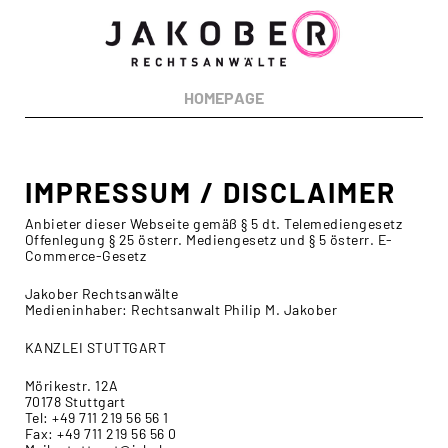
RECHTSGEBIETE:
Urheberrecht
Markenrecht
Designrecht
Medienrecht
Patentrecht
HOMEPAGE
Wettbewerbsrecht
Datenschutzrecht
IMPRESSUM / DISCLAIMER
Anbieter dieser Webseite gemäß § 5 dt. Telemediengesetz
Offenlegung § 25 österr. Mediengesetz und § 5 österr. E-
Commerce-Gesetz
Jakober Rechtsanwälte
Medieninhaber: Rechtsanwalt Philip M. Jakober
KANZLEI STUTTGART
Mörikestr. 12A
70178 Stuttgart
Tel: +49 711 219 56 56 1
Fax: +49 711 219 56 56 0