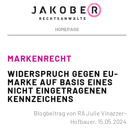
RECHTSGEBIETE:
Urheberrecht
Markenrecht
Designrecht
Medienrecht
Patentrecht
HOMEPAGE
Wettbewerbsrecht
Datenschutzrecht
MARKENRECHT
WIDERSPRUCH GEGEN EU-
MARKE AUF BASIS EINES
NICHT EINGETRAGENEN
KENNZEICHENS
Blogbeitrag von RA Julie Vinazzer-
Hofbauer, 15.05.2024